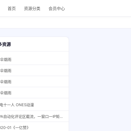
首页
资源分类
会员中心
多资源
伞烟雨
伞烟雨
伞烟雨
伞烟雨
电十一人 ONES动漫
RPA自动化评论区截流，一窗口一IP矩阵操作
020-01《一亿赞》