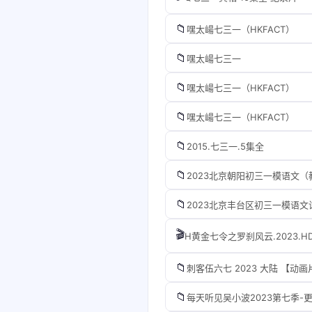
📁
嘿太崵七三一（HKFACT）
📁
嘿太崵七三一
📁
嘿太崵七三一（HKFACT）
📁
嘿太崵七三一（HKFACT）
📁
2015.七三一.5集全
📁
2023北京朝阳初三一模语文（教
📁
2023北京丰台区初三一模语文试
🎬
H黄金七令之罗刹风云.2023.HD
📁
刺客伍六七 2023 大陆 【动
📁
每天听见吴小波2023第七季-