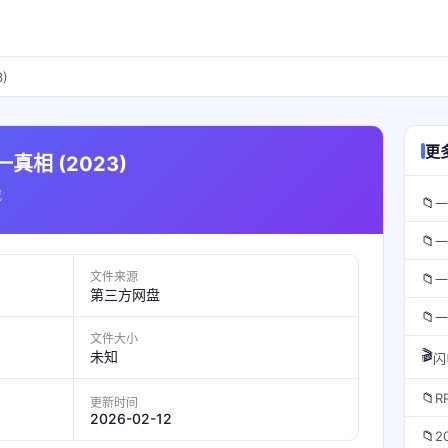
)
更
相 (2023)
载
📁
一
📁
一
文件来源
📁
一
第三方网盘
📁
一
文件大小
🎬
未知
闪
📁
更新时间
2026-02-12
📁
2