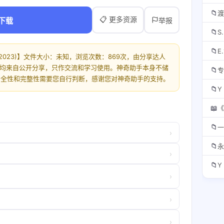
📁
渡
📋 更多资源
下载
举报
📁
S
📁
E
2023)】文件大小：未知，浏览次数：869次，由分享达人
源均来自公开分享，只作交流和学习使用。神奇助手本身不储
📁
专
安全性和完整性需要您自行判断，感谢您对神奇助手的支持。
📁
Y
📖
《
📁
一
›
📁
永
›
📁
Y
›
›
›