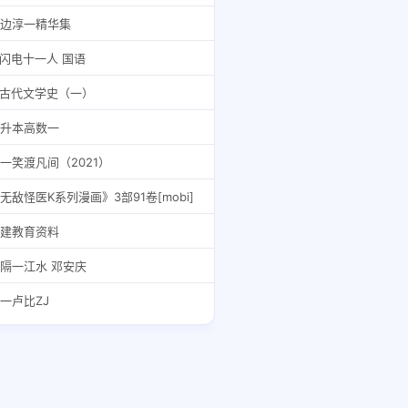
边淳一精华集
.闪电十一人 国语
.古代文学史（一）
升本高数一
 一笑渡凡间（2021）
无敌怪医K系列漫画》3部91卷[mobi]
建教育资料
隔一江水 邓安庆
 一卢比ZJ