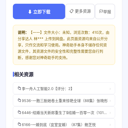
📋 更多资源
⬇ 立即下载
举报
说明：
【一一】文件大小：未知，浏览次数：410次，由
分享达人 林*** 上传到网盘。此页面资源均来自公开分
享，只作交流和学习使用。神奇助手本身不储存任何资
源文件，其资源文件的安全性和完整性需要您自行判
断，感谢您对神奇助手的支持。
相关资源
📁
›
李一舟人工智能2.0【评分：2】
📁
›
9536-一胞三胎她卷土重来惊艳全球（88集）张晓彤
📁
›
6446-结婚当天新郎重生了$结婚一百零一次（101集）
📁
›
6166-一婚到底（宜室宜婚）（87集）鲍芝悦