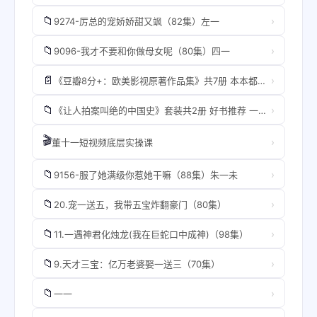
📁
›
9274-厉总的宠娇娇甜又飒（82集）左一
📁
›
9096-我才不要和你做母女呢（80集）四一
📄
›
《豆瓣8分+：欧美影视原著作品集》共7册 本本都是经典 豆瓣高分 值得一读[pdf]
📁
›
《让人拍案叫绝的中国史》套装共2册 好书推荐 一看就入迷的精彩历史[epub]
🎬
›
董十一短视频底层实操课
📁
›
9156-服了她满级你惹她干嘛（88集）朱一未
📁
›
20.宠一送五，我带五宝炸翻豪门（80集）
📁
›
11.一遇神君化烛龙(我在巨蛇口中成神)（98集）
📁
›
9.天才三宝：亿万老婆娶一送三（70集）
📁
›
一一