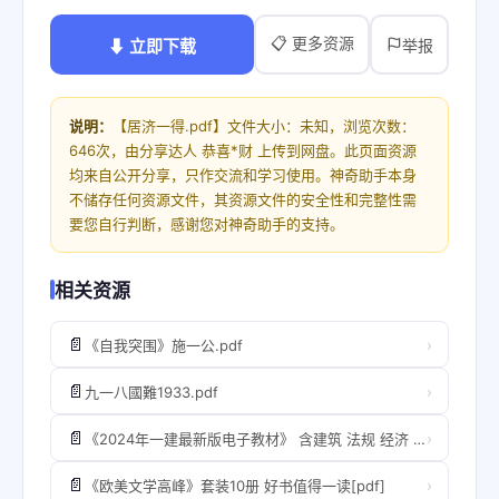
📋 更多资源
⬇ 立即下载
举报
说明：
【居济一得.pdf】文件大小：未知，浏览次数：
646次，由分享达人 恭喜*财 上传到网盘。此页面资源
均来自公开分享，只作交流和学习使用。神奇助手本身
不储存任何资源文件，其资源文件的安全性和完整性需
要您自行判断，感谢您对神奇助手的支持。
相关资源
📄
›
《自我突围》施一公.pdf
📄
›
九一八國難1933.pdf
📄
›
《2024年一建最新版电子教材》 含建筑 法规 经济 机电 管理等[pdf] ​​​
📄
›
《欧美文学高峰》套装10册 好书值得一读[pdf]