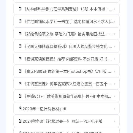
📄
›
《从神经科学到心理学系列套装》13册 本本值得一读[pdf]
📄
›
《住宅商铺风水学》一书在手 选宅择铺风水不求人[pdf]
📄
›
《彩绘色铅笔之旅 基础入门篇》最实用绘画技法 一学就会[pdf]
📄
›
《民国大师精选典藏系列》民国大师品鉴传统文化 一人一套成名作 [pdf]
📄
›
《权谋家读道德经》推荐 内部资料 不公开版 好书值得一读[pdf]
📄
›
《毫无PS痕迹 你的第一本Photoshop书》实用版 一学就会PS神技[pdf]
📄
›
《宋词鉴赏课》词学名家蔡义江潜心鉴赏一百五十七首名作的鉴赏课[pdf]
📄
›
《豆瓣8分+：欧美影视原著作品集》共7册 本本都是经典 豆瓣高分 值得一读[pdf]
📄
›
2023年一造计价教材.pdf
📄
›
2024税务师《轻松过关一》 税法一PDF电子版