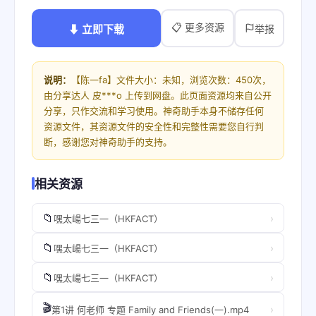
📋 更多资源
⬇ 立即下载
举报
说明：
【陈一fa】文件大小：未知，浏览次数：450次，
由分享达人 皮***o 上传到网盘。此页面资源均来自公开
分享，只作交流和学习使用。神奇助手本身不储存任何
资源文件，其资源文件的安全性和完整性需要您自行判
断，感谢您对神奇助手的支持。
相关资源
📁
›
嘿太崵七三一（HKFACT）
📁
›
嘿太崵七三一（HKFACT）
📁
›
嘿太崵七三一（HKFACT）
🎬
›
第1讲 何老师 专题 Family and Friends(一).mp4