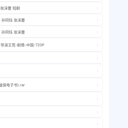
›
张沫蕾 短剧
›
）孙同钰 张沫蕾
›
）孙同钰 张沫蕾
›
导演王竞-剧情-中国-720P
›
›
›
电子书).rar
›
›
›