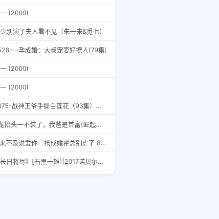
一 (2000)
少别演了夫人看不见（朱一未&觅七）
528-一孕成婚：大叔宠妻好撩人(79集)
一 (2000)
一 (2000)
8075-战神王爷手撕白莲花（93集）白昕怡&朱一未
7.龙抬头一不装了，我爸是首富(崛起之威震四方)(100集)
4.来不及说爱你一抢成婚霍总别虐了 85集
《长日将尽》[石黑一雄][2017诺贝尔文学奖获奖作者]