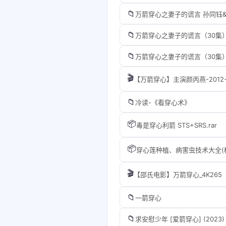
📁
万箭穿心之妻子的谎言 孙同钰&
📁
万箭穿心之妻子的谎言（30集
📁
万箭穿心之妻子的谎言（30集
🎬
【万箭穿心】主演颜丙燕-2012-
📁
冷读-《看穿心术》
📦
毒是穿心利箭 STS+SRS.rar
📦
穿心莲种植、病害虫技术大全(植保
🎬
【邵氏电影】万箭穿心_4K265
📁
一箭穿心
📁
求安慰少年 [爱箭穿心] (2023)