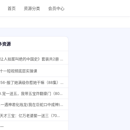
首页
资源分类
会员中心
多资源
《让人拍案叫绝的中国史》套装共2册 好书推荐 一看就入迷的精彩历史[epub]
十一短视频底层实操课
9156-服了她满级你惹她干嘛（88集）朱一未
20.宠一送五，我带五宝炸翻豪门（80集）
11.一遇神君化烛龙(我在巨蛇口中成神)（98集）
9.天才三宝：亿万老婆娶一送三（70集）
一